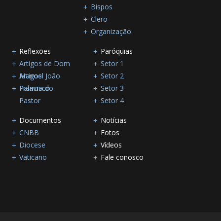
Bispos
Clero
Organização
Reflexões
Paróquias
Artigos de Dom
Setor 1
Manoel João
Artigos
Setor 2
Francisco
Palavra do
Setor 3
Pastor
Setor 4
Documentos
Notícias
CNBB
Fotos
Diocese
Vídeos
Vaticano
Fale conosco