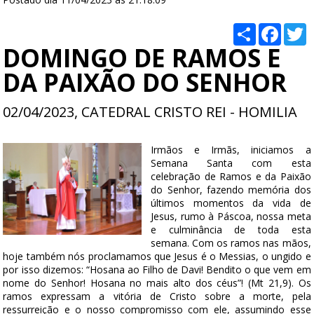
Compartilha
Faceb
T
DOMINGO DE RAMOS E
DA PAIXÃO DO SENHOR
02/04/2023, CATEDRAL CRISTO REI - HOMILIA
Irmãos e Irmãs, iniciamos a
Semana Santa com esta
celebração de Ramos e da Paixão
do Senhor, fazendo memória dos
últimos momentos da vida de
Jesus, rumo à Páscoa, nossa meta
e culminância de toda esta
semana. Com os ramos nas mãos,
hoje também nós proclamamos que Jesus é o Messias, o ungido e
por isso dizemos: “Hosana ao Filho de Davi! Bendito o que vem em
nome do Senhor! Hosana no mais alto dos céus”! (Mt 21,9). Os
ramos expressam a vitória de Cristo sobre a morte, pela
ressurreição e o nosso compromisso com ele, assumindo esse