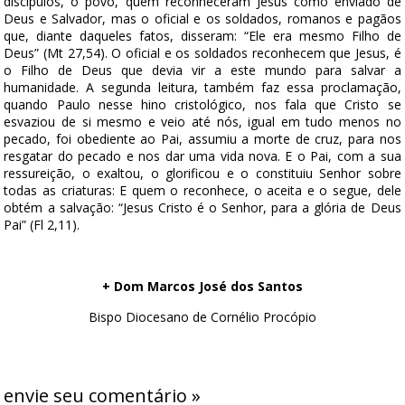
discípulos, o povo, quem reconheceram Jesus como enviado de
Deus e Salvador, mas o oficial e os soldados, romanos e pagãos
que, diante daqueles fatos, disseram: “Ele era mesmo Filho de
Deus” (Mt 27,54). O oficial e os soldados reconhecem que Jesus, é
o Filho de Deus que devia vir a este mundo para salvar a
humanidade. A segunda leitura, também faz essa proclamação,
quando Paulo nesse hino cristológico, nos fala que Cristo se
esvaziou de si mesmo e veio até nós, igual em tudo menos no
pecado, foi obediente ao Pai, assumiu a morte de cruz, para nos
resgatar do pecado e nos dar uma vida nova. E o Pai, com a sua
ressureição, o exaltou, o glorificou e o constituiu Senhor sobre
todas as criaturas: E quem o reconhece, o aceita e o segue, dele
obtém a salvação: “Jesus Cristo é o Senhor, para a glória de Deus
Pai” (Fl 2,11).
+ Dom Marcos José dos Santos
Bispo Diocesano de Cornélio Procópio
envie seu comentário »