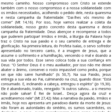
mesmo caminho. Nosso compromisso com Cristo se estende
também com o nosso compromisso e a nossa solidariedade com
os irmãos necessitados, acolhendo o pedido dele, nesta quaresma
e nesta campanha da fraternidade: “Dai-lhes vós mesmo de
comer” (Mt 14,16). Por isso, hoje vamos realizar a coleta da
solidariedade, nosso gesto concreto desta quaresma e desta
campanha da fraternidade. Deus abençoe e recompense a todos
que puderem participar! Irmãos e Irmãs, a liturgia da Palavra hoje
traz o Cristo na sua paixão e o seu caminho de entrega e de
glorificação. Na primeira leitura, do Profeta Isaías, o servo sofredor
apresentado no terceiro canto, é a imagem de Jesus, que a
assume o sofrimento e a humilhação, vencendo o mal e doando a
sua vida por todos. Esse servo coloca toda a sua confiança em
Deus: “O Senhor Deus é o meu auxiliador, por isso não me deixei
abater o ânimo, conservei o rosto impassível como pedra, porque
sei que não sairei humilhado” (Is 50,7). Na sua Paixão, Jesus
entrega a sua vida ao Pai, culminando na cruz, quando disse: “Está
consumado. E, inclinando a cabeça, entregou o espírito” (Jo 19,30).
Ele é abandonado, traído, renegado: “A outros salvou... a si mesmo
não pode salvar! É Rei de Israel... Desça agora da cruz! e
acreditaremos nele” (Mt 27,42) Mas a narrativa da paixão, Irmãos e
Irmãs, hoje nos apresenta um paradoxo diante da morte de Jesus:
não foram as autoridades do sinédrio, os sumos sacerdotes, os