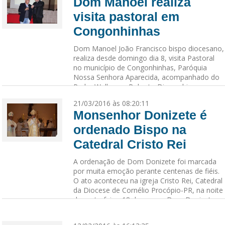
Dom Manoel realiza
visita pastoral em
Congonhinhas
Dom Manoel João Francisco bispo diocesano,
realiza desde domingo dia 8, visita Pastoral
no município de Congonhinhas, Paróquia
Nossa Senhora Aparecida, acompanhado do
Padre Wellerson Roberto Dias, o bispo
percorre as comunidades, além de visitar
21/03/2016 às 08:20:11
oficialmente as autorid...
Monsenhor Donizete é
ordenado Bispo na
Catedral Cristo Rei
A ordenação de Dom Donizete foi marcada
por muita emoção perante centenas de fiéis.
O ato aconteceu na igreja Cristo Rei, Catedral
da Diocese de Cornélio Procópio-PR, na noite
de sexta-feira, 18 de março. Dom Donizete
havia sido nomeado bis...