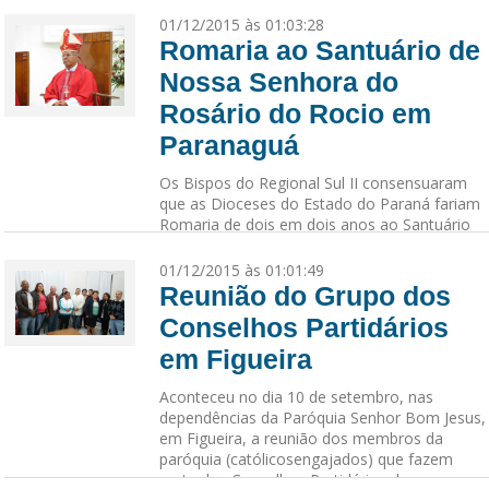
01/12/2015 às 01:03:28
Romaria ao Santuário de
Nossa Senhora do
Rosário do Rocio em
Paranaguá
Os Bispos do Regional Sul II consensuaram
que as Dioceses do Estado do Paraná fariam
Romaria de dois em dois anos ao Santuário
de Nossa Senhora do Rosário do Rocio em
Paranaguá. Na opinião dos Bispos, esta
01/12/2015 às 01:01:49
iniciativa seria oportunidade para os católicos
Reunião do Grupo dos
co...
Conselhos Partidários
em Figueira
Aconteceu no dia 10 de setembro, nas
dependências da Paróquia Senhor Bom Jesus,
em Figueira, a reunião dos membros da
paróquia (católicosengajados) que fazem
parte dos Conselhos Partidários do