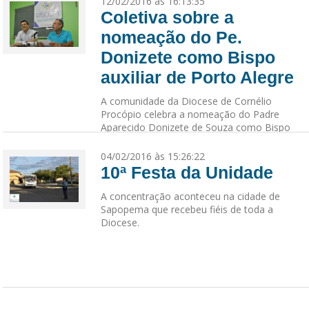
12/02/2016 às 16:13:35
Coletiva sobre a
nomeação do Pe.
Donizete como Bispo
auxiliar de Porto Alegre
A comunidade da Diocese de Cornélio
Procópio celebra a nomeação do Padre
Aparecido Donizete de Souza como Bispo
auxiliar de Porto Alegre. Em mensagem Dom
Manoel celebra a graça recebida pelo Padre
04/02/2016 às 15:26:22
Donizete que atualmente exerce a função de
10ª Festa da Unidade
pá...
A concentração aconteceu na cidade de
Sapopema que recebeu fiéis de toda a
Diocese.