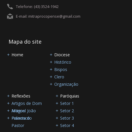
Telefone: (43) 3524-1942
E-mail: mitraprocopense@gmail.com
Mapa do site
Home
Diocese
Histórico
Bispos
Clero
Organização
Reflexões
Paróquias
Artigos de Dom
Setor 1
Manoel João
Artigos
Setor 2
Francisco
Palavra do
Setor 3
Pastor
Setor 4