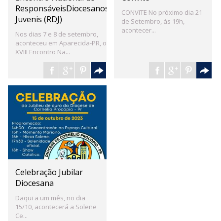
ResponsáveisDiocesanos
CONVITE No próximo dia 21
Juvenis (RDJ)
de Setembro, às 19h,
acontecer...
Nos dias 7 e 8 de setembro,
aconteceu em Aparecida-PR, o
XVIII Encontro Na...
Celebração Jubilar
Diocesana
Daqui a um mês, no dia
15/10, acontecerá a Solene
Ce...