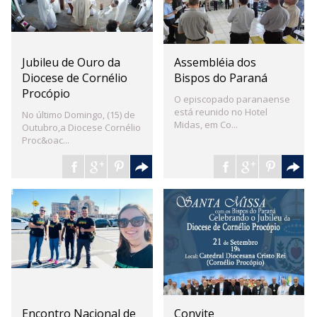
Jubileu de Ouro da
Assembléia dos
Diocese de Cornélio
Bispos do Paraná
Procópio
O episcopado paranaense
está reunido no Hotel
No último Domingo, (15) de
Midas, em Co...
Outubro,a Diocese Cornélio
Proc&oac...
Encontro Nacional de
Convite