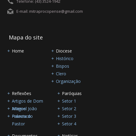
Telefone: (43) 3524-1942
E-mail: mitraprocopense@gmail.com
Mapa do site
Home
Diocese
Histórico
Bispos
Clero
Organização
Reflexões
Paróquias
Artigos de Dom
Setor 1
Manoel João
Artigos
Setor 2
Francisco
Palavra do
Setor 3
Pastor
Setor 4
Documentos
Notícias