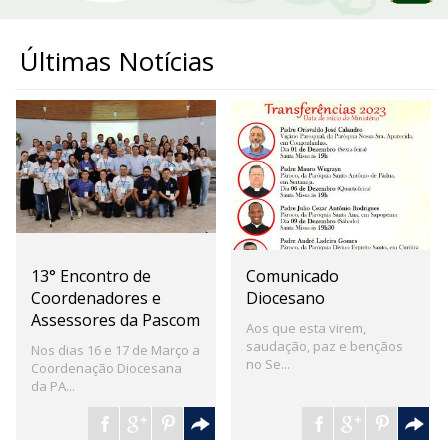
Últimas Notícias
13° Encontro de
Comunicado
Coordenadores e
Diocesano
Assessores da Pascom
Aos que esta virem,
saudação, paz e bençãos
Nos dias 16 e 17 de Março a
no Se...
Coordenação Diocesana
da PA...