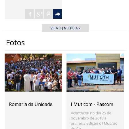
VEJA [+] NOTÍCIAS
Fotos
Romaria da Unidade
I Muticom - Pascom
Aconteceu no dia 25 de
novembro de 2018 a
primeira edição o I Mutirão
de Co...