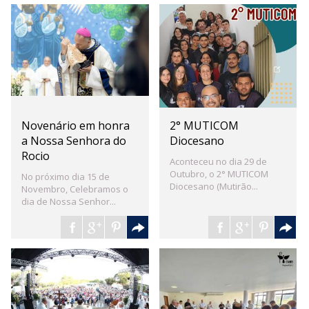
Novenário em honra
2° MUTICOM
a Nossa Senhora do
Diocesano
Rocio
Aconteceu no dia 29 de
Outubro, o 2° MUTICOM
No próximo dia 15 de
Diocesano (Mutirão...
Novembro, Celebramos o
dia de Nossa Senhor...